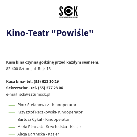
Kino-Teatr "Powiśle"
Kasa kina czynna godzinę przed każdym seansem.
82-400 Sztum, ul. Reja 13
Kasa kina- tel. (55) 612 10 29
Sekretariat - tel. (55) 277 23 06
e-mail: sck@sztumsck.pl
Piotr Stefanowicz
- Kinooperator
Krzysztof Reczkowski
- Kinooperator
Bartosz Cykał - Kinooperator
Maria Pietrzak - Strychalska - Kasjer
Alicja Bartnicka - Kasjer